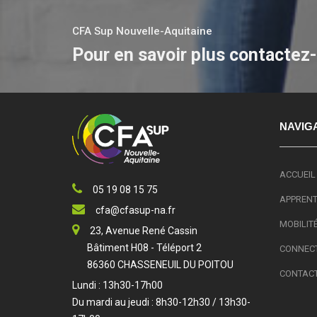
CFA Sup Nouvelle-Aquitaine
Pour en savoir plus contactez
NAVIG
ACCUEIL
05 19 08 15 75
APPRENTI
cfa@cfasup-na.fr
MOBILIT
23, Avenue René Cassin
Bâtiment H08 - Téléport 2
CONNECT
86360 CHASSENEUIL DU POITOU
CONTAC
Lundi : 13h30-17h00
Du mardi au jeudi : 8h30-12h30 / 13h30-