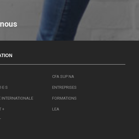
-nous
ATION
CFA SUP NA
·E·S
ENTREPRISES
É INTERNATIONALE
FORMATIONS
 +
LEA
T