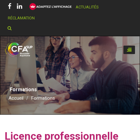
ACTUALITÉS
RÉCLAMATION
Chercher dans ce site
Toggle
naviga
Formations
Accueil
Formations
Licence professionnelle