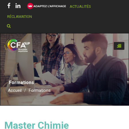
ACTUALITÉS
RÉCLAMATION
Chercher dans ce site
Toggle
naviga
Formations
Accueil
Formations
Master Chimie