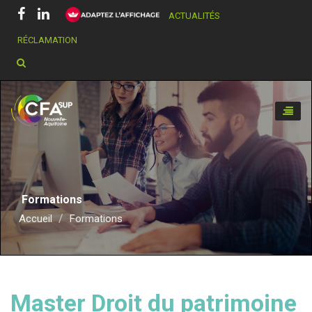
ACTUALITÉS
RÉCLAMATION
Chercher dans ce site
Toggle
naviga
Formations
Accueil
Formations
Master Droit du patrimoine