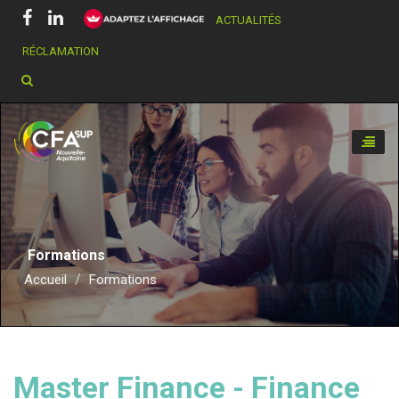
ACTUALITÉS
RÉCLAMATION
Chercher dans ce site
Toggle
naviga
Formations
Accueil
Formations
Master Finance - Finance