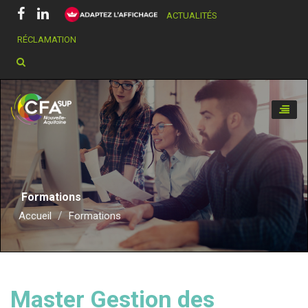
ACTUALITÉS
RÉCLAMATION
Chercher dans ce site
Toggle
naviga
Formations
Accueil
Formations
Master Gestion des