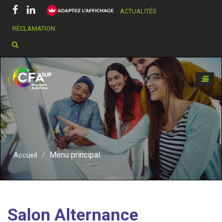
ACTUALITÉS
RÉCLAMATION
Chercher dans ce site
Toggle
naviga
Menu principal
Accueil
Salon Alternance