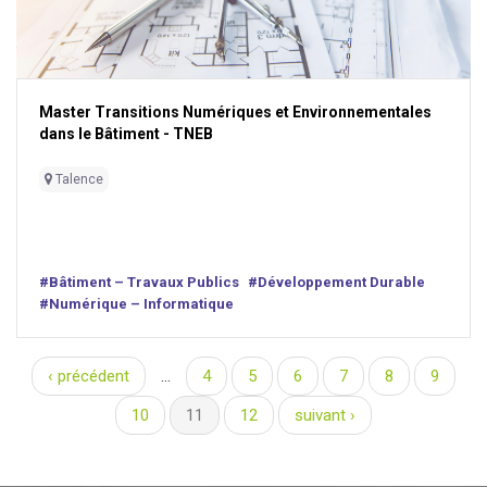
Master Transitions Numériques et Environnementales
dans le Bâtiment - TNEB
Talence
#Bâtiment – Travaux Publics
#Développement Durable
#Numérique – Informatique
‹ précédent
…
4
5
6
7
8
9
Pages
10
11
12
suivant ›