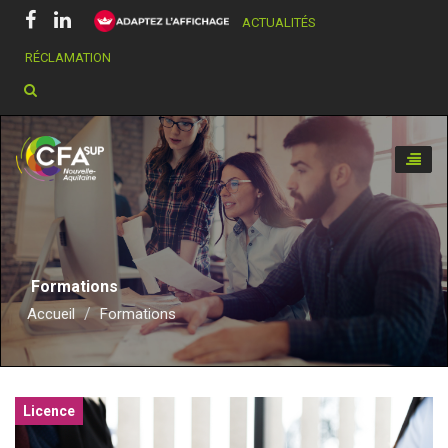
ACTUALITÉS
RÉCLAMATION
Chercher dans ce site
Toggle
naviga
Formations
Accueil
Formations
Licence