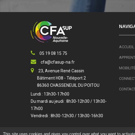
NAVIG
ACCUEIL
05 19 08 15 75
APPRENTI
cfa@cfasup-na.fr
MOBILIT
23, Avenue René Cassin
Bâtiment H08 - Téléport 2
CONNECT
86360 CHASSENEUIL DU POITOU
CONTAC
Lundi : 13h30-17h00
Du mardi au jeudi : 8h30-12h30 / 13h30-
17h00
Vendredi : 8h30-12h30 / 13h30-16h30
This site uses cookies and gives you control over what you want to activat