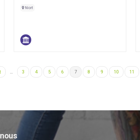
Niort
t
…
3
4
5
6
7
8
9
10
11
-nous