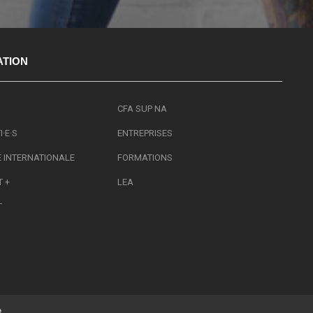
ATION
CFA SUP NA
·E·S
ENTREPRISES
É INTERNATIONALE
FORMATIONS
 +
LEA
T
e