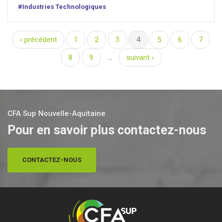
#Industries Technologiques
‹ précédent
1
2
3
4
5
6
7
Pages
8
9
…
suivant ›
CFA Sup Nouvelle-Aquitaine
Pour en savoir plus contactez-nous
CONTACTEZ-NOUS